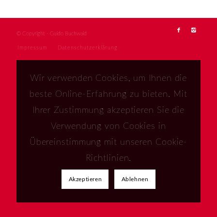
© Copyright - Guido Buchwald
Impressum
Datenschutzerklärung
Wir verwenden Cookies, um Ihnen die
beste Online-Erfahrung zu bieten. Mit
Ihrer Zustimmung akzeptieren Sie die
Verwendung von Cookies in
Übereinstimmung mit unseren Cookie-
Richtlinien.
Akzeptieren
Ablehnen