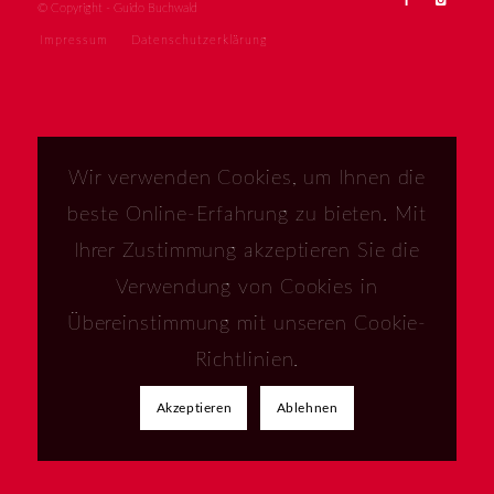
© Copyright - Guido Buchwald
Impressum
Datenschutzerklärung
Wir verwenden Cookies, um Ihnen die
beste Online-Erfahrung zu bieten. Mit
Ihrer Zustimmung akzeptieren Sie die
Verwendung von Cookies in
Übereinstimmung mit unseren Cookie-
Richtlinien.
Akzeptieren
Ablehnen