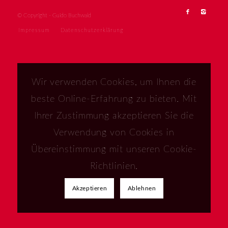
© Copyright - Guido Buchwald
Impressum
Datenschutzerklärung
Wir verwenden Cookies, um Ihnen die
beste Online-Erfahrung zu bieten. Mit
Ihrer Zustimmung akzeptieren Sie die
Verwendung von Cookies in
Übereinstimmung mit unseren Cookie-
Richtlinien.
Akzeptieren
Ablehnen